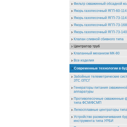
Фильтр скважинный обсадной к
Якорь газопесочный ЯГП-60-114
Якорь газопесочный ЯГП-73-114
Якорь газопесочный ЯГП-73-168
Якорь газопесочный ЯГП-73-140
Клапан сливной сбивного типа
Центратор труб
Клапанный механизм МК-80
Все изделия
Современные технологии в бу
Забойные телеметрические сис
ЗТС /ЗТСГ
Генераторы питания скважинно
аппаратуры
Противопесочные скважинные 
типа ФСМ/ФСМП
Легкосплавные центраторы ти
Устройство размагничивания бу
инструмента типа УРБИ