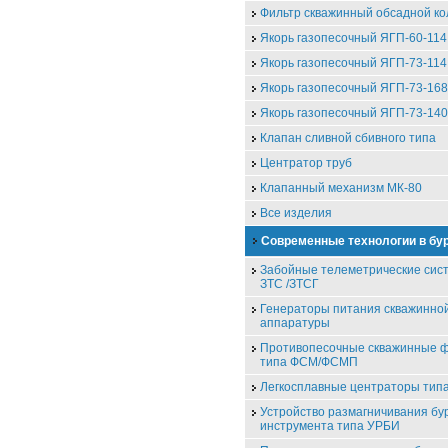
Фильтр скважинный обсадной к
Якорь газопесочный ЯГП-60-114
Якорь газопесочный ЯГП-73-114
Якорь газопесочный ЯГП-73-168
Якорь газопесочный ЯГП-73-140
Клапан сливной сбивного типа
Центратор труб
Клапанный механизм МК-80
Все изделия
Современные технологии в бу
Забойные телеметрические сис
ЗТС /ЗТСГ
Генераторы питания скважинно
аппаратуры
Противопесочные скважинные 
типа ФСМ/ФСМП
Легкосплавные центраторы ти
Устройство размагничивания бу
инструмента типа УРБИ